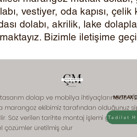
abı, vestiyer, oda kapısı, çelik 
ası dolabı, akrilik, lake dolapla
maktayız. Bizimle iletişime geç
tasarım dolap ve mobilya ihtiyaçlarınızda 7/2
MUTFAK 
sta marangoz ekibimiz tarafından olduğunuz sipar
lir. Söz verilen tarihte montaj işlemi gerçekleşti
Tadilat H
el çözümler üretilmiş olur