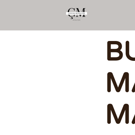
B
M
M