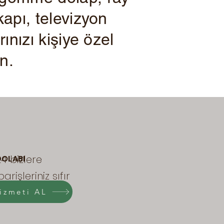
kapı, televizyon
rınızı kişiye özel
in.
4 bizlere
DOLABI
işleriniz sıfır
rilerek
izmeti AL