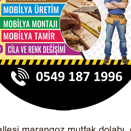
llesi
marangoz mutfak dolabı,