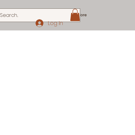
izmir su kaçak
MUTFAK DOLABI
More
Log In