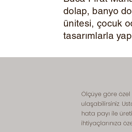
dolap, banyo dol
ünitesi, çocuk od
tasarımlarla yap
Ölçüye göre özel 
ulaşabilirsiniz. U
hata payı ile üreti
ihtiyaçlarınıza öz