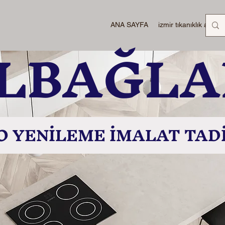
ANA SAYFA
izmir tıkanıklık açma
İLBAĞL
 YENİLEME İMALAT TAD