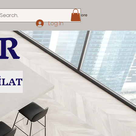
izmir su kaçak
MUTFAK DOLABI
More
AR
Log In
İLAT